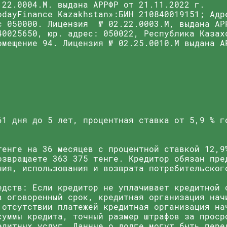
.22.0004.M. выдана АРРФР от 21.11.2022 г.
odayFinance Kazakhstan»:БИН 210840019151; Адр
с 050000. Лицензия № 02.22.0003.М, выдана АР
40025650, юр. адрес: 050022, Республика Казах
омещение 94. Лицензия № 02.25.0010.M выдана А
61 дня до 5 лет, процентная ставка от 5,9 % г
тенге на 36 месяцев с процентной ставкой 12,9
озвращаете 363 375 тенге. Кредитор обязан пре
ния, использования и возврата потребительског
едств: Если кредитор не уплачивает кредитной 
в оговоренный срок, кредитная организация нач
 отсутствии платежей кредитная организация на
суммы кредита, точный размер штрафов за проср
едитных услуг. Данные о долге могут быть пере