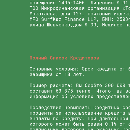
помещение 1405-1406. Лицензия № 01
ТОО Микрофинансовая организация «T
Макатаева, дом 127, почтовый индек
MFO SurfKaz Finance LLP, БИН: 2503
улица Шевченко,дом № 90, Нежилое п
Полный Список Кредиторов
Основные условия: Срок кредита от 
заемщика от 18 лет.
Пример расчета: Вы берёте 300 000 
составит 63 375 тенге. Итого, вы в
информацию об условиях предоставле
Последствия невыплаты кредитных ср
проценты за использование кредита 
выплаты по кредиту. При длительном
которого может быть равен 0,1% от 
подписании договора на оказание кр