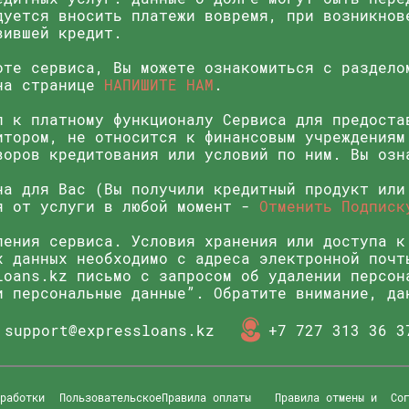
дуется вносить платежи вовремя, при возникнов
вившей кредит.
оте сервиса, Вы можете ознакомиться с раздел
 на странице
НАПИШИТЕ НАМ
.
п к платному функционалу Сервиса для предоста
итором, не относится к финансовым учреждениям
воров кредитования или условий по ним. Вы озн
на для Вас (Вы получили кредитный продукт или
я от услуги в любой момент -
Отменить Подписк
ления сервиса. Условия хранения или доступа к
х данных необходимо с адреса электронной почт
loans.kz
письмо с запросом об удалении персон
и персональные данные”. Обратите внимание, да
support@expressloans.kz
+7 727 313 36 3
бработки
Пользовательское
Правила оплаты
Правила отмены и
Со