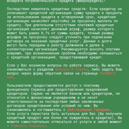
возврата потребительского кредита (микрокредита)!
Последствия невыплаты кредитных средств: Если кредитор не
уплачивает кредитной организации сумму кредита и проценты
за использование кредита в оговоренный срок, кредитная
организация начисляет неустойку за просрочку выплаты по
кредиту. При длительном отсутствии платежей кредитная
организация начисляет денежный штраф, размер которого
может быть равен 0,1% от суммы кредита, точный размер
штрафов за просрочку следует уточнять при подписании
договора на оказание кредитных услуг. Данные о долге
могут быть переданы в реестр должников и далее в
коллекторские организации. Рекомендуется вносить платежи
вовремя, при возникновении проблем необходимо связываться
с кредитной организацией, предоставившей кредит.
Если у Вас возникли вопросы по работе сервиса, Вы можете
ознакомиться с разделом
Вопросы И Ответы
, либо задать Ваш
вопрос через форму обратной связи на странице
НАПИШИТЕ
НАМ
.
Пользователю предоставляется доступ к платному
функционалу Сервиса для предоставления предложений
кредиторов. Сервис не является банком или кредитором, не
относится к финансовым учреждениям и не несет
ответственности за последствия любых заключенных
договоров кредитования или условий по ним. Вы
ознакомились и соглашаетесь с
Действующими Тарифами
.
Если услуга перестала быть актуальна для Вас (Вы получили
кредитный продукт или более не нуждаетесь в кредитах), Вы
можете самостоятельно отписаться от услуги в любой момент
-
Отменить Подписку
.