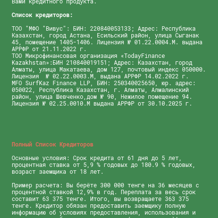
Вами кредитного продукта.
Список кредиторов:
TОО "МФО "Вивус": БИН: 220840053133; Адрес: Республика
Казахстан, город Астана, Есильский район, улица Сыганак
45, помещение 1405-1406. Лицензия № 01.22.0004.M. выдана
АРРФР от 21.11.2022 г.
ТОО Микрофинансовая организация «TodayFinance
Kazakhstan»:БИН 210840019151; Адрес: Казахстан, город
Алматы, улица Макатаева, дом 127, почтовый индекс 050000.
Лицензия № 02.22.0003.М, выдана АРРФР 14.02.2022 г.
MFO SurfKaz Finance LLP, БИН: 250340025650, юр. адрес:
050022, Республика Казахстан, г. Алматы, Алмалинский
район, улица Шевченко,дом № 90, Нежилое помещение 94.
Лицензия № 02.25.0010.M выдана АРРФР от 30.10.2025 г.
Полный Список Кредиторов
Основные условия: Срок кредита от 61 дня до 5 лет,
процентная ставка от 5,9 % годовых до 180.9 % годовых,
возраст заемщика от 18 лет.
Пример расчета: Вы берёте 300 000 тенге на 36 месяцев с
процентной ставкой 12,9% в год. Переплата за весь срок
составит 63 375 тенге. Итого, вы возвращаете 363 375
тенге. Кредитор обязан предоставить заемщику полную
информацию об условиях предоставления, использования и