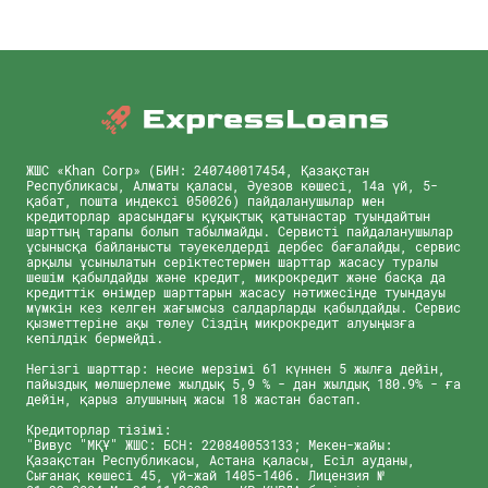
ЖШС «Khan Corp» (БИН: 240740017454, Қазақстан
Республикасы, Алматы қаласы, Әуезов көшесі, 14а үй, 5-
қабат, пошта индексі 050026) пайдаланушылар мен
кредиторлар арасындағы құқықтық қатынастар туындайтын
шарттың тарапы болып табылмайды. Сервисті пайдаланушылар
ұсынысқа байланысты тәуекелдерді дербес бағалайды, сервис
арқылы ұсынылатын серіктестермен шарттар жасасу туралы
шешім қабылдайды және кредит, микрокредит және басқа да
кредиттік өнімдер шарттарын жасасу нәтижесінде туындауы
мүмкін кез келген жағымсыз салдарларды қабылдайды. Сервис
қызметтеріне ақы төлеу Сіздің микрокредит алуыңызға
кепілдік бермейді.
Негізгі шарттар: несие мерзімі 61 күннен 5 жылға дейін,
пайыздық мөлшерлеме жылдық 5,9 % - дан жылдық 180.9% - ға
дейін, қарыз алушының жасы 18 жастан бастап.
Кредиторлар тізімі:
"Вивус "МҚҰ" ЖШС: БСН: 220840053133; Мекен-жайы:
Қазақстан Республикасы, Астана қаласы, Есіл ауданы,
Сығанақ көшесі 45, үй-жай 1405-1406. Лицензия №