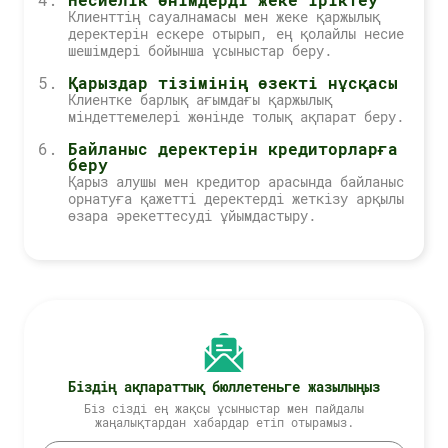
Клиенттің сауалнамасы мен жеке қаржылық
деректерін ескере отырып, ең қолайлы несие
шешімдері бойынша ұсыныстар беру.
Қарыздар тізімінің өзекті нұсқасы
Клиентке барлық ағымдағы қаржылық
міндеттемелері жөнінде толық ақпарат беру.
Байланыс деректерін кредиторларға
беру
Қарыз алушы мен кредитор арасында байланыс
орнатуға қажетті деректерді жеткізу арқылы
өзара әрекеттесуді ұйымдастыру.
Біздің ақпараттық бюллетеньге жазылыңыз
Біз сізді ең жақсы ұсыныстар мен пайдалы
жаңалықтардан хабардар етіп отырамыз.