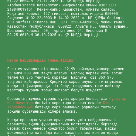
01.22.0004.M. 21.11.2022 ж. ҚР ҚНРДА берілді.
«TodayFinance Kazakhstan» микроқаржы ұйымы ЖШС: БСН
210840019151; Мекен-жайы: Қазақстан, Алматы қаласы,
Мақатаев көшесі, 127 ғимарат, пошталық индекс 050000.
Лицензия № 02.22.0003.М 14.02.2022 ж. ҚР ҚНРДА берілді.
MFO SurfKaz Finance ЖШС, БСН: 250340025650, Мекен-жайы:
Қазақстан Республикасы, 050022, Алматы қ., Алмалы ауданы,
Шевченко көшесі, 90, тұрғын емес 94. Лицензия №
02.25.0010.М 30.10.2025 ж. ҚР ҚНРДА берілді.
Несие Берушілердің Толық Тізімі
Есептеу мысалы: сіз жылына 12,9% пайыздық мөлшерлемемен
36 айға 300 000 теңге аласыз. Барлық мерзім үшін артық
төлем 63 375 теңгені құрайды. Барлығы, сіз 363 375
теңгені қайтарасыз. Кредитор қарыз алушыға тұтынушылық
кредитті (микрокредитті) беру, пайдалану және қайтару
шарттары туралы толық ақпарат беруге міндетті!
Сервистің жұмысы туралы сұрақтарыңыз болса, сіз
Сұрақтар
Мен Жауаптар
бөлімін қарастыра аласыз немесе
Бізге
Хабарласыңыз
бетінде кері байланыс формасын толтыру
арқылы сұрағыңызды жібере аласыз.
Кредиторлардың ұсыныстарын ұсыну үшін пайдаланушыға
сервистің ақылы функционалына қолжетімділік беріледі.
Сервис банк немесе кредитор болып табылмайды, қаржы
мекемелеріне жатпайды және жасалған кез келген кредит