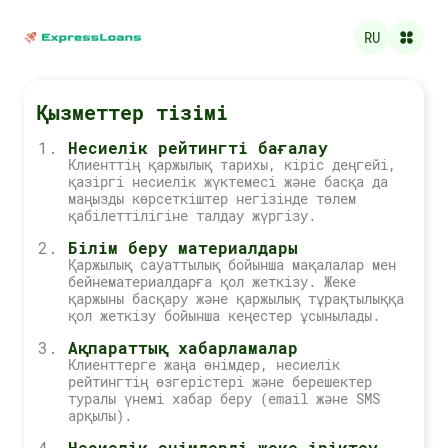
RU
Қызметтер тізімі
Несиелік рейтингті бағалау
Клиенттің қаржылық тарихы, кіріс деңгейі,
қазіргі несиелік жүктемесі және басқа да
маңызды көрсеткіштер негізінде төлем
қабілеттілігіне талдау жүргізу.
Білім беру материалдары
Қаржылық сауаттылық бойынша мақалалар мен
бейнематериалдарға қол жеткізу. Жеке
қаржыны басқару және қаржылық тұрақтылыққа
қол жеткізу бойынша кеңестер ұсынылады.
Ақпараттық хабарламалар
Клиенттерге жаңа өнімдер, несиелік
рейтингтің өзгерістері және берешектер
туралы үнемі хабар беру (email және SMS
арқылы).
Несиелік өнімдерді жеке іріктеу