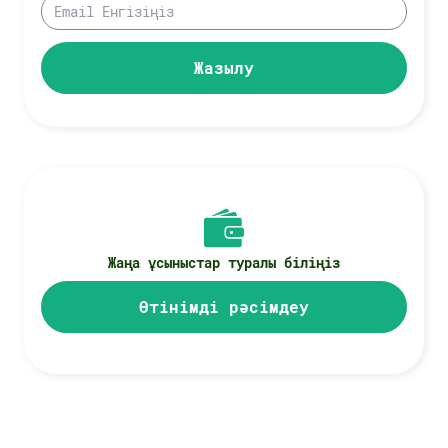
Жазылу
Жаңа ұсыныстар туралы біліңіз
Өтінімді рәсімдеу