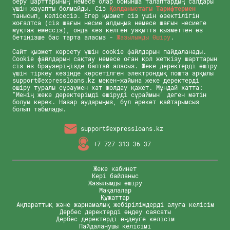
беру шарттарының немесе олар бойынша талаптардың салдары
үшін жауапты болмайды. Сіз
Қолданыстағы Тарифтермен
танысып, келісесіз. Егер қызмет сіз үшін өзектілігін
жоғалтса (сіз шағын несие алдыңыз немесе шағын несиеге
мұқтаж емессіз), онда кез келген уақытта қызметтен өз
бетіңізше бас тарта аласыз -
Жазылымды Өшіру
.
Сайт қызмет көрсету үшін cookie файлдарын пайдаланады.
Cookie файлдарын сақтау немесе оған қол жеткізу шарттарын
сіз өз браузеріңізде баптай аласыз. Жеке деректерді өшіру
үшін тіркеу кезінде көрсетілген электрондық пошта арқылы
support@expressloans.kz мекен-жайына жеке деректерді
өшіру туралы сұраумен хат жолдау қажет. Мұндай хатта:
"Менің жеке деректерімді өшіруді сұраймын" деген мәтін
болуы керек. Назар аударыңыз, бұл әрекет қайтарымсыз
болып табылады.
support@expressloans.kz
+7 727 313 36 37
Жеке кабинет
Кері байланыс
Жазылымды өшіру
Мақалалар
Құжаттар
Ақпараттық және жарнамалық жебірілімдерді алуға келісім
Дербес деректерді өңдеу саясаты
Дербес деректерді өңдеуге келісім
Пайдаланушы келісімі