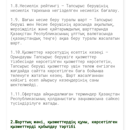
1.8.Несиелік рейтингі — Тапсырыс берушінің
несиелік тарихына негізделген несиелік бағалау.
1.9. Шағын несие беру туралы шарт — Тапсырыс
беруші мен Несие берушінің арасында ақылылық,
мерзімділік және қайтарымдылық шарттарында
Қазақстан Республикасының ұлттық валютасында
(қазақстандық теңге) ақша беру туралы жасалатын
шарт.
1.10.Қызметтер көрсетудің есептік кезеңі —
Орындаушы Тапсырыс берушіге қызметтер
тізбесінде көрсетілген қызметтер көрсететін,
Тапсырыс беруші қызметтер үшін төлем енгізген
жағдайда сайтта көрсетілген баға бойынша
төленуге жататын кезең. Шарт жасалғаннан
кейінгі есеп айырысу кезеңдерінің саны
шектелмейді.
1.11.Офертада айқындалмаған терминдер Қазақстан
Республикасының қолданыстағы заңнамасына сәйкес
түсіндірілуге жатады.
2.Шарттың мәні, қызметтердің құны, көрсетілген
қызметтерді қабылдау тәртібі