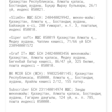
Қазақстан Республикасы, Алматы қаласы,
Бостандық ауданы, Бұқар Жырау бульвары, 26/1
үй, индекс 050021.
«SlimOn» ЖШС:БСН: 240440029942, мекен-жайы:
Қазақстан, Алматы қ., Бостандық ауданы,
Байзақов к-сі, 280 ғимарат, н.т. 3, пошталық
индекс 050010.
«Giper soft» ЖШС 050019 Қазақстан Алматы қ.,
Медеу ауданы, Чаплин көшесі, 71/66 үй БСН
230940001572
«Graf IT» ЖШС БСН 240240003456 мекенжайы:
Қазақстан, Алматы қаласы, Медеу ауданы,
Бөгенбай батыр көшесі, 86/47 үй, 325 бөлме,
пошта индексі – 050010.
ЖК MCOR БСН (ЖСН): 990325401145; Қазақстан
Республикасы, 050000, Алматы қ., Бостандық
ауданы, Арайлы көшесі 2/12, 155 пәтер.
Subscriber БСН 231140014974 ЖШС; Заңды
мекенжайы: Қазақстан, Алматы қаласы, Бостандық
ауданы, Гагарин даңғылы, 124 үй, н. п. 785,
пошта индексі 050000.