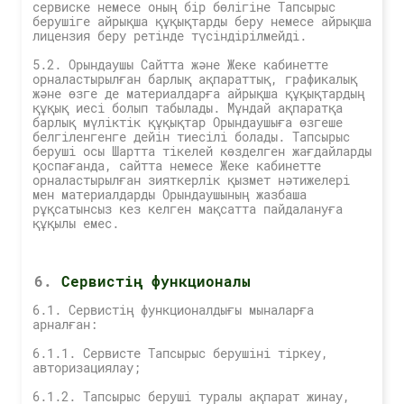
сервиске немесе оның бір бөлігіне Тапсырыс
берушіге айрықша құқықтарды беру немесе айрықша
лицензия беру ретінде түсіндірілмейді.
5.2. Орындаушы Сайтта және Жеке кабинетте
орналастырылған барлық ақпараттық, графикалық
және өзге де материалдарға айрықша құқықтардың
құқық иесі болып табылады. Мұндай ақпаратқа
барлық мүліктік құқықтар Орындаушыға өзгеше
белгіленгенге дейін тиесілі болады. Тапсырыс
беруші осы Шартта тікелей көзделген жағдайларды
қоспағанда, сайтта немесе Жеке кабинетте
орналастырылған зияткерлік қызмет нәтижелері
мен материалдарды Орындаушының жазбаша
рұқсатынсыз кез келген мақсатта пайдалануға
құқылы емес.
Сервистің функционалы
6.1. Сервистің функционалдығы мыналарға
арналған:
6.1.1. Сервисте Тапсырыс берушіні тіркеу,
авторизациялау;
6.1.2. Тапсырыс беруші туралы ақпарат жинау,