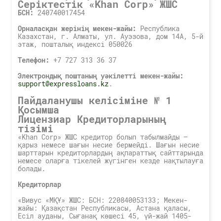
Серіктестік «Khan Corp» ЖШС
БСН
:
240740017454
Орналасқан жерінің мекен-жайы
:
Республика
Казахстан, г. Алматы, ул. Ауэзова, дом 14А, 5-й
этаж, пошталық индексі 050026
Телефон
:
+7 727 313 36 37
Электрондық поштаның уәкілетті мекен-жайы
:
support@expressloans.kz
.
Пайдаланушы келісіміне № 1
Қосымша
Лицензиар Кредиторларының
тізімі
«Khan Corp» ЖШС кредитор болып табылмайды –
қарыз немесе шағын несие бермейді. Шағын несие
шарттарын кредиторлардың ақпараттық сайттарында
немесе оларға тікелей жүгінген кезде нақтылауға
болады.
Кредиторлар
«Вивус «МҚҰ» ЖШС: БСН: 220840053133; Мекен-
жайы: Қазақстан Республикасы, Астана қаласы,
Есіл ауданы, Сығанақ көшесі 45, үй-жай 1405-