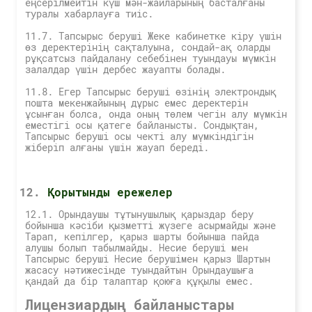
еңсерілмейтін күш мән-жайларының басталғаны
туралы хабарлауға тиіс.
11.7. Тапсырыс беруші Жеке кабинетке кіру үшін
өз деректерінің сақталуына, сондай-ақ оларды
рұқсатсыз пайдалану себебінен туындауы мүмкін
залалдар үшін дербес жауапты болады.
11.8. Егер Тапсырыс беруші өзінің электрондық
пошта мекенжайының дұрыс емес деректерін
ұсынған болса, онда оның төлем чегін алу мүмкін
еместігі осы қатеге байланысты. Сондықтан,
Тапсырыс беруші осы чекті алу мүмкіндігін
жіберіп алғаны үшін жауап береді.
Қорытынды ережелер
12.1. Орындаушы тұтынушылық қарыздар беру
бойынша кәсіби қызметті жүзеге асырмайды және
Тарап, кепілгер, қарыз шарты бойынша пайда
алушы болып табылмайды. Несие беруші мен
Тапсырыс беруші Несие берушімен қарыз Шартын
жасасу нәтижесінде туындайтын Орындаушыға
қандай да бір талаптар қоюға құқылы емес.
Лицензиардың байланыстары