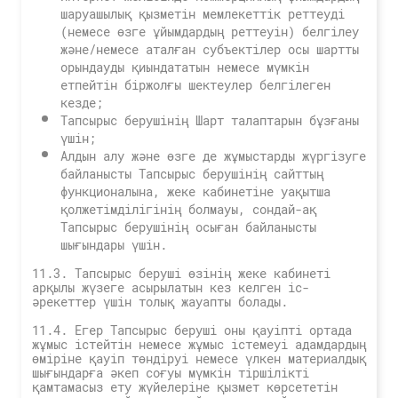
шаруашылық қызметін мемлекеттік реттеуді
(немесе өзге ұйымдардың реттеуін) белгілеу
және/немесе аталған субъектілер осы шартты
орындауды қиындататын немесе мүмкін
етпейтін біржолғы шектеулер белгілеген
кезде;
Тапсырыс берушінің Шарт талаптарын бұзғаны
үшін;
Алдын алу және өзге де жұмыстарды жүргізуге
байланысты Тапсырыс берушінің сайттың
функционалына, жеке кабинетіне уақытша
қолжетімділігінің болмауы, сондай-ақ
Тапсырыс берушінің осыған байланысты
шығындары үшін.
11.3. Тапсырыс беруші өзінің жеке кабинеті
арқылы жүзеге асырылатын кез келген іс-
әрекеттер үшін толық жауапты болады.
11.4. Егер Тапсырыс беруші оны қауіпті ортада
жұмыс істейтін немесе жұмыс істемеуі адамдардың
өміріне қауіп төндіруі немесе үлкен материалдық
шығындарға әкеп соғуы мүмкін тіршілікті
қамтамасыз ету жүйелеріне қызмет көрсететін