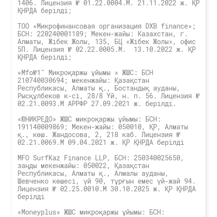
1406. Лицензия № 01.22.0004.M. 21.11.2022 ж. ҚР
ҚНРДА берілді;
TOO «Микрофинансовая организация DXB finanсe»;
БСН: 220240001189; Мекен-жайы: Казахстан, г.
Алматы, Жібек Жолы, 135, БЦ «Жібек Жолы», офис
5П. Лицензия № 02.22.0005.М. 13.10.2022 ж. ҚР
ҚНРДА берілді;
«Mfo№1″ Микроқаржы ұйымы » ЖШС: БСН
210740030694; мекенжайы: Қазақстан
Республикасы, Алматы қ., Бостандық ауданы,
Рысқұлбеков к-сі, 28/8 Үй, н. п. 56. Лицензия №
02.21.0093.М АРРФР 27.09.2021 ж. берілді.
«ЮНИКРЕДО» ЖШС микроқаржы ұйымы: БСН:
191140009869; Мекен-жайы: 050010, ҚР, Алматы
қ., көш. Жандосова, 2, 218 каб. Лицензия №
02.21.0069.M 09.04.2021 ж. ҚР ҚНРДА берілді
MFO SurfKaz Finance LLP, БСН: 250340025650,
заңды мекенжайы: 050022, Қазақстан
Республикасы, Алматы қ., Алмалы ауданы,
Шевченко көшесі, үй 90, тұрғын емес үй-жай 94.
Лицензия № 02.25.0010.M 30.10.2025 ж. ҚР ҚНРДА
берілді
«Moneyplus» ЖШС микроқаржы ұйымы: БСН: