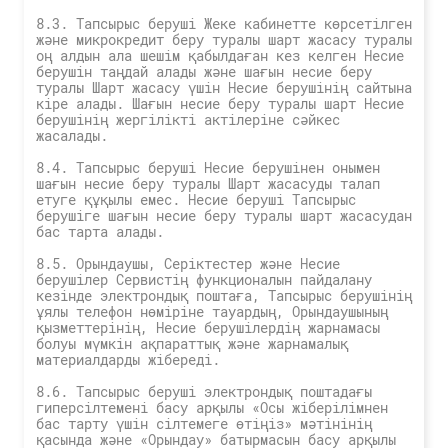
8.3. Тапсырыс беруші Жеке кабинетте көрсетілген
және микрокредит беру туралы шарт жасасу туралы
оң алдын ала шешім қабылдаған кез келген Несие
берушін таңдай алады және шағын несие беру
туралы Шарт жасасу үшін Несие берушінің сайтына
кіре алады. Шағын несие беру туралы шарт Несие
берушінің жергілікті актілеріне сәйкес
жасалады.
8.4. Тапсырыс беруші Несие берушінен онымен
шағын несие беру туралы Шарт жасасуды талап
етуге құқылы емес. Несие беруші Тапсырыс
берушіге шағын несие беру туралы шарт жасасудан
бас тарта алады.
8.5. Орындаушы, Серіктестер және Несие
берушілер Сервистің функционалын пайдалану
кезінде электрондық поштаға, Тапсырыс берушінің
ұялы телефон нөміріне тауардың, Орындаушының
қызметтерінің, Несие берушілердің жарнамасы
болуы мүмкін ақпараттық және жарнамалық
материалдарды жібереді.
8.6. Тапсырыс беруші электрондық поштадағы
гиперсілтемені басу арқылы «Осы жіберілімнен
бас тарту үшін сілтемеге өтіңіз» мәтінінің
қасында және «Орындау» батырмасын басу арқылы