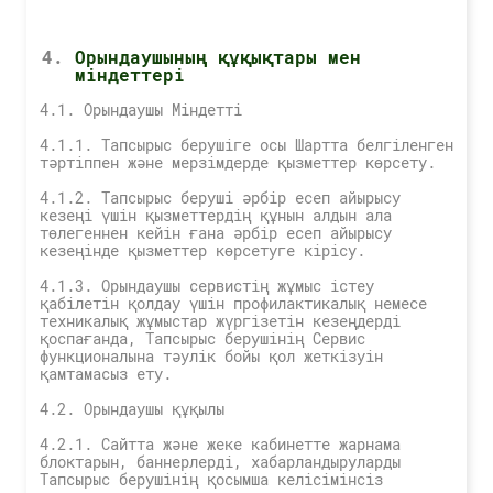
Орындаушының құқықтары мен
міндеттері
4.1. Орындаушы Міндетті
4.1.1. Тапсырыс берушіге осы Шартта белгіленген
тәртіппен және мерзімдерде қызметтер көрсету.
4.1.2. Тапсырыс беруші әрбір есеп айырысу
кезеңі үшін қызметтердің құнын алдын ала
төлегеннен кейін ғана әрбір есеп айырысу
кезеңінде қызметтер көрсетуге кірісу.
4.1.3. Орындаушы сервистің жұмыс істеу
қабілетін қолдау үшін профилактикалық немесе
техникалық жұмыстар жүргізетін кезеңдерді
қоспағанда, Тапсырыс берушінің Сервис
функционалына тәулік бойы қол жеткізуін
қамтамасыз ету.
4.2. Орындаушы құқылы
4.2.1. Сайтта және жеке кабинетте жарнама
блоктарын, баннерлерді, хабарландыруларды
Тапсырыс берушінің қосымша келісімінсіз