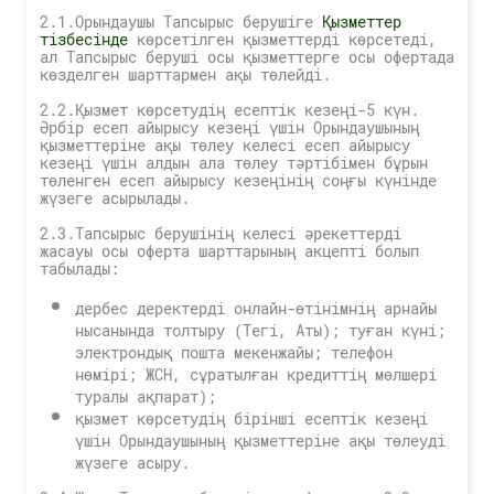
2.1.Орындаушы Тапсырыс берушіге
Қызметтер
тізбесінде
көрсетілген қызметтерді көрсетеді,
ал Тапсырыс беруші осы қызметтерге осы офертада
көзделген шарттармен ақы төлейді.
2.2.Қызмет көрсетудің есептік кезеңі-5 күн.
Әрбір есеп айырысу кезеңі үшін Орындаушының
қызметтеріне ақы төлеу келесі есеп айырысу
кезеңі үшін алдын ала төлеу тәртібімен бұрын
төленген есеп айырысу кезеңінің соңғы күнінде
жүзеге асырылады.
2.3.Тапсырыс берушінің келесі әрекеттерді
жасауы осы оферта шарттарының акцепті болып
табылады:
дербес деректерді онлайн-өтінімнің арнайы
нысанында толтыру (Тегі, Аты); туған күні;
электрондық пошта мекенжайы; телефон
нөмірі; ЖСН, сұратылған кредиттің мөлшері
туралы ақпарат);
қызмет көрсетудің бірінші есептік кезеңі
үшін Орындаушының қызметтеріне ақы төлеуді
жүзеге асыру.