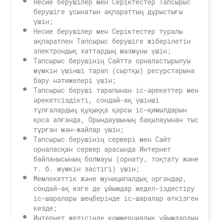
Несие берушілер мен Серіктестер Тапсырыс
берушіге ұсынатын ақпараттың дұрыстығы
үшін;
Несие берушілер мен Серіктестер туралы
ақпаратпен Тапсырыс берушіге жіберілетін
электрондық хаттардың мазмұны үшін;
Тапсырыс берушінің Сайтта орналастырылуы
мүмкін үшінші тарап (сыртқы) ресурстарына
бару нәтижелері үшін;
Тапсырыс беруші тарапынан іс-әрекеттер мен
әрекетсіздікті, сондай-ақ үшінші
тұлғалардың құқыққа қарсы іс-қимылдарын
қоса алғанда, Орындаушының бақылауынан тыс
тұрған мән-жайлар үшін;
Тапсырыс берушінің сервері мен Сайт
орналасқан сервер арасында Интернет
байланысының болмауы (орнату, тоқтату және
т. б. мүмкін застігі) үшін;
Мемлекеттік және муниципалдық органдар,
сондай-ақ өзге де ұйымдар жедел-іздестіру
іс-шаралары шеңберінде іс-шаралар өткізген
кезде;
Интернет желісінде коммерциялық ұйымдардың