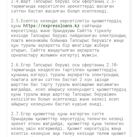
2.4.Шарт Тапсырыс беруші осы офертаның 2.3-
тармағында көрсетілген әрекеттерді жасаған
сәттен бастап жасалған болып есептеледі.
2.5.Есептік кезеңде көрсетілетін қызметтердің
құны
https://expressloans.kz
сайтында
көрсетіледі және Орындаушы Сайтта тіркелу
кезінде Тапсырыс беруші пайдаланған электрондық
пошта мекенжайы бойынша Тапсырыс берушіге жаңа
құн туралы ақпаратты бір мезгілде жібере
отырып, Сайтта жаңартылған ақпаратты
орналастыру жолымен өзгертуі мүмкін.
2.6.Егер Тапсырыс беруші осы офертаның 2.10-
тармағында көзделген тәртіппен қызметтердің
құнының өзгеруі туралы ақпаратты электрондық
поштаға алған сәттен бастап 2 күн ішінде
шарттан бас тарту туралы мәлімдеме жасамаған
жағдайда, есеп айырысу кезеңіндегі қызметтердің
құны туралы жаңа шарттар Тапсырыс берушімен
келісілген болып есептеледі және келесі есеп
айырысу кезеңінен бастап күшіне енеді.
2.7.Егер қызметтер құны өзгерген сәтте
Орындаушы қызметтер көрсетудің төленген кезеңі
әрекет еткен жағдайда, қызметтер құны төленген
кезең үшін өзгермейді. Қызмет көрсетудің жаңа
есептік кезеңіне ақы төлеу кезінде төлем қызмет