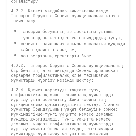
орналастыру.
4.2.2. Келесі жағдайлар анықталған кезде
Тапсырыс берушіге Сервис функционалына кіруге
тыйым салу:
Тапсырыс берушінің іс-әрекетіне үшінші
тұлғалардан негізделген шағымдардың түсуі;
сервисті пайдалану арқылы жасалатын құқыққа
қайшы қызметті анықтау;
осы офертаның ережелерін бұзу.
4.2.3. Тапсырыс берушіге Сервис функционалының
бір бөлігін, атап айтқанда Сервис орналасқан
серверде профилактикалық және техникалық
жұмыстарды жүргізу кезінде шектеу;
4.2.4. Қызмет көрсетуді тоқтата тұру,
профилактикалық және техникалық жұмыстарды
жүргізу үшін сервистің, Жеке кабинеттің
функционалына қолжетімділікті шектеу. Аталған
жұмыстар Орындаушының уақыт белдеуіне сәйкес
мүмкіндігінше-түнгі уақытта немесе демалыс
күндері жүргізіледі. Түнгі уақытта немесе
демалыс күндері профилактикалық жұмыстарды
жүргізу мүмкін болмаған кезде, егер мұндай
жұмыстарды жүргізбеу ол үшін шығыстардың