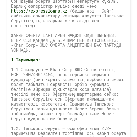
Орындаушы оферта шарттарын өзгертуге құқылы.
Барлық өзгерістер күшіне енеді және
https://expressloans.kz
(бұдан әрі — Сайт)
сайтында орналастыру кезінде әлеуетті Тапсырыс
берушілердің назарына жеткізілді деп
есептеледі.
ЖАРИЯ ОФЕРТА ШАРТТАРЫН МҰҚИЯТ ОҚЫП ШЫҒЫҢЫЗ.
ЕГЕР СІЗ ҚАНДАЙ ДА БІР ШАРТПЕН КЕЛІСПЕСЕҢІЗ,
«Khan Corp» ЖШС ОФЕРТА АКЦЕПТІНЕН БАС ТАРТУДЫ
ҰСЫНАДЫ.
1.Терминдер:
1.1.Орындаушы — Khan Corp ЖШС Серіктестігі,
БСН: 240740017454, оған сервиске айрықша
құқықтар (зияткерлік қызметтің дербес нәтижесі
болып табылатын сервистің әрбір құрамдас
бөлігіне айрықша құқықтарды қоса алғанда)
тиесілі және осы Офертаның шарттарына сәйкес
Тапсырыс берушіге осы Офертада айқындалған
қызметтерді көрсететін. Орындаушы Тапсырыс
берушімен қарым-қатынаста Несие беруші болып
табылмайды, міндеттері болмайды және Несие
беруші құқығына ие болмайды.
1.2. Тапсырыс беруші — осы офертаның 2.2-
тармағында көзделген тәртіппен осы жария оферта