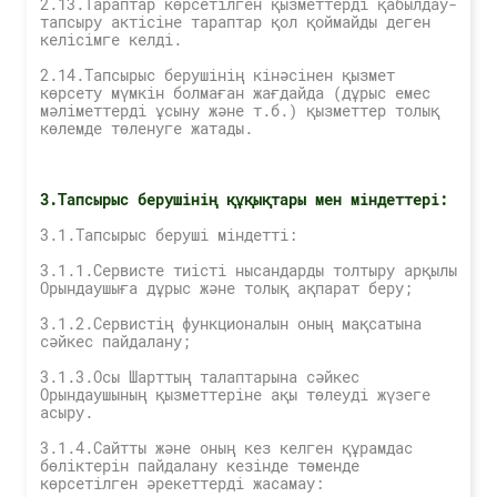
2.13.Тараптар көрсетілген қызметтерді қабылдау-
тапсыру актісіне тараптар қол қоймайды деген
келісімге келді.
2.14.Тапсырыс берушінің кінәсінен қызмет
көрсету мүмкін болмаған жағдайда (дұрыс емес
мәліметтерді ұсыну және т.б.) қызметтер толық
көлемде төленуге жатады.
3.Тапсырыс берушінің құқықтары мен міндеттері:
3.1.Тапсырыс беруші міндетті:
3.1.1.Сервисте тиісті нысандарды толтыру арқылы
Орындаушыға дұрыс және толық ақпарат беру;
3.1.2.Сервистің функционалын оның мақсатына
сәйкес пайдалану;
3.1.3.Осы Шарттың талаптарына сәйкес
Орындаушының қызметтеріне ақы төлеуді жүзеге
асыру.
3.1.4.Сайтты және оның кез келген құрамдас
бөліктерін пайдалану кезінде төменде
көрсетілген әрекеттерді жасамау: