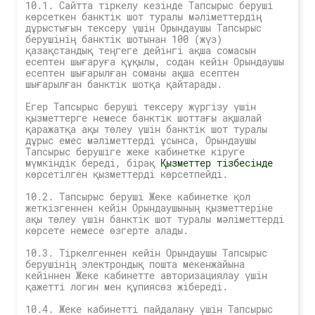
10.1. Сайтта тіркелу кезінде Тапсырыс беруші
көрсеткен банктік шот туралы мәліметтердің
дұрыстығын тексеру үшін Орындаушы Тапсырыс
берушінің банктік шотынан 100 (жүз)
қазақстандық теңгеге дейінгі ақша сомасын
есептен шығаруға құқылы, содан кейін Орындаушы
есептен шығарылған соманы ақша есептен
шығарылған банктік шотқа қайтарады.
Егер Тапсырыс беруші тексеру жүргізу үшін
қызметтерге немесе банктік шоттағы ақшалай
қаражатқа ақы төлеу үшін банктік шот туралы
дұрыс емес мәліметтерді ұсынса, Орындаушы
Тапсырыс берушіге жеке кабинетке кіруге
мүмкіндік береді, бірақ
Қызметтер тізбесінде
көрсетілген қызметтерді көрсетпейді.
10.2. Тапсырыс беруші Жеке кабинетке қол
жеткізгеннен кейін Орындаушының қызметтеріне
ақы төлеу үшін банктік шот туралы мәліметтерді
көрсете немесе өзгерте алады.
10.3. Тіркелгеннен кейін Орындаушы Тапсырыс
берушінің электрондық пошта мекенжайына
кейіннен Жеке кабинетте авторизациялау үшін
қажетті логин мен құпиясөз жібереді.
10.4. Жеке кабинетті пайдалану үшін Тапсырыс