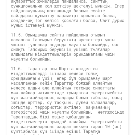
ақпараттық жүйелерде пайдаланса, сайттың
функционалына қол жеткізу шектелуі мүмкін. Егер
пайдаланушының шолғышында барлық cookie
файлдарын құлыптау параметрі қосылған болса,
сондай-ақ Tor желісі қосылған болса, Сайт дұрыс
жұмыс істемеуі мүмкін.
11.5. Орындаушы сайтты пайдалана отырып
жасалған Тапсырыс берушінің әрекеттері үшін
үшінші тұлғалар алдында жауапты болмайды, сол
сияқты Тапсырыс берушінің үшінші тұлғалар
алдындағы міндеттемелерін орындамағаны үшін
жауапты болмайды.
11.6. Тараптар осы Шартта көзделген
міндеттемелерді ішінара немесе толық
орындамағаны үшін, егер бұл орындамау шарт
жасалғаннан кейін Тараптар болжай алмайтын
немесе алдын ала алмайтын төтенше сипаттағы
мән-жайлар нәтижесінде туындаған еңсерілмейтін
күш мән-жайларының салдары болып табылса, оның
ішінде өрттер, су тасқыны, дүлей зілзалалар,
соғыстар, террористік актілер, заңнаманың
өзгерістері үшін жауапты болмайды, нәтижесінде
Тараптардың бірі өзіне қабылдаған
міндеттемелерін орындай алмайды. Еңсерілмейтін
күш мән-жайларынан зардап шеккен тарап 10 (он)
күнтізбелік күн ішінде екінші Тарапқа