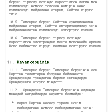
беруші тіркелу кезінде көрсетілген логин мен
құпиясөзді немесе телефон нөмірін және
құпиясөзді пайдалана отырып, Сайтқа кіруге
тиіс.
10.5. Тапсырыс беруші Сайттың функционалын
пайдалана отырып, Сайтта авторизациялау үшін
пайдаланылатын құпиясөзді өзгертуге құқылы.
10.6. Тапсырыс беруші тіркеу кезінде
көрсетілген электрондық пошта мекенжайы арқылы
Жеке кабинетке кіруді қалпына келтіруге құқылы.
Жауапкершілік
11.1. Тапсырыс беруші Тапсырыс берушінің осы
Шарттың талаптарын бұзуына байланысты
Орындаушыда туындаған барлық шығындарды
Орындаушыға өтеуге міндетті.
11.2. Орындаушы Тапсырыс берушінің алдында
мынадай жағдайларда жауапты болмайды:
қарыз Шартын жасасу туралы шешім
қабылдағаны немесе қабылдамағаны үшін;