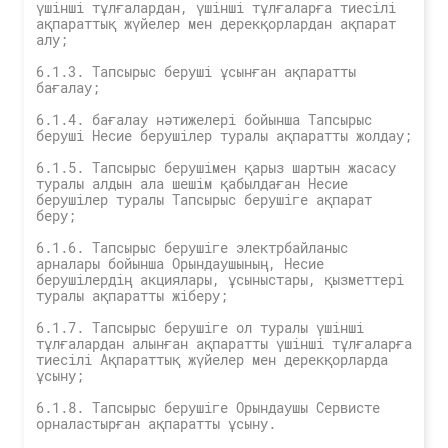
үшінші тұлғалардан, үшінші тұлғаларға тиесілі
ақпараттық жүйелер мен дерекқорлардан ақпарат
алу;
6.1.3. Тапсырыс беруші ұсынған ақпаратты
бағалау;
6.1.4. бағалау нәтижелері бойынша Тапсырыс
беруші Несие берушілер туралы ақпаратты жолдау;
6.1.5. Тапсырыс берушімен қарыз шартын жасасу
туралы алдын ала шешім қабылдаған Несие
берушілер туралы Тапсырыс берушіге ақпарат
беру;
6.1.6. Тапсырыс берушіге электрбайланыс
арналары бойынша Орындаушының, Несие
берушілердің акциялары, ұсыныстары, қызметтері
туралы ақпаратты жіберу;
6.1.7. Тапсырыс берушіге ол туралы үшінші
тұлғалардан алынған ақпаратты үшінші тұлғаларға
тиесілі Ақпараттық жүйелер мен дерекқорларда
ұсыну;
6.1.8. Тапсырыс берушіге Орындаушы Сервисте
орналастырған ақпаратты ұсыну.