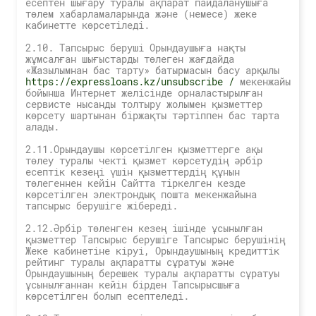
есептен шығару туралы ақпарат пайдаланушыға
төлем хабарламаларында және (немесе) жеке
кабинетте көрсетіледі.
2.10. Тапсырыс беруші Орындаушыға нақты
жұмсалған шығыстарды төлеген жағдайда
«Жазылымнан бас тарту» батырмасын басу арқылы
https://expressloans.kz/unsubscribe /
мекенжайы
бойынша Интернет желісінде орналастырылған
сервисте нысанды толтыру жолымен қызметтер
көрсету шартынан біржақты тәртіппен бас тарта
алады.
2.11.Орындаушы көрсетілген қызметтерге ақы
төлеу туралы чекті қызмет көрсетудің әрбір
есептік кезеңі үшін қызметтердің құнын
төлегеннен кейін Сайтта тіркелген кезде
көрсетілген электрондық пошта мекенжайына
тапсырыс берушіге жібереді.
2.12.Әрбір төленген кезең ішінде ұсынылған
қызметтер Тапсырыс берушіге Тапсырыс берушінің
Жеке кабинетіне кіруі, Орындаушының кредиттік
рейтинг туралы ақпаратты сұратуы және
Орындаушының берешек туралы ақпаратты сұратуы
ұсынылғаннан кейін бірден Тапсырысшыға
көрсетілген болып есептеледі.