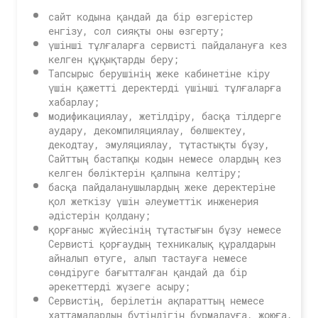
сайт кодына қандай да бір өзгерістер
енгізу, сол сияқты оны өзгерту;
үшінші тұлғаларға сервисті пайдалануға кез
келген құқықтарды беру;
Тапсырыс берушінің жеке кабинетіне кіру
үшін қажетті деректерді үшінші тұлғаларға
хабарлау;
модификациялау, жетілдіру, басқа тілдерге
аудару, декомпиляциялау, бөлшектеу,
декодтау, эмуляциялау, тұтастықты бұзу,
Сайттың бастапқы кодын немесе олардың кез
келген бөліктерін қалпына келтіру;
басқа пайдаланушылардың жеке деректеріне
қол жеткізу үшін әлеуметтік инженерия
әдістерін қолдану;
қорғаныс жүйесінің тұтастығын бұзу немесе
Сервисті қорғаудың техникалық құралдарын
айналып өтуге, алып тастауға немесе
сөндіруге бағытталған қандай да бір
әрекеттерді жүзеге асыру;
Сервистің, берілетін ақпараттың немесе
хаттамалардың бүтіндігін бұрмалауға, жоюға,