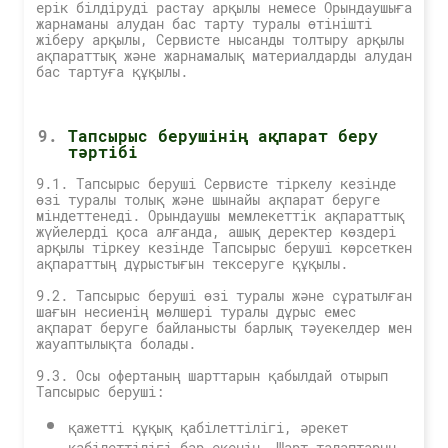
ерік білдіруді растау арқылы немесе Орындаушыға
жарнаманы алудан бас тарту туралы өтінішті
жіберу арқылы, Сервисте нысанды толтыру арқылы
ақпараттық және жарнамалық материалдарды алудан
бас тартуға құқылы.
Тапсырыс берушінің ақпарат беру
тәртібі
9.1. Тапсырыс беруші Cервисте тіркелу кезінде
өзі туралы толық және шынайы ақпарат беруге
міндеттенеді. Орындаушы мемлекеттік ақпараттық
жүйелерді қоса алғанда, ашық деректер көздері
арқылы тіркеу кезінде Тапсырыс беруші көрсеткен
ақпараттың дұрыстығын тексеруге құқылы.
9.2. Тапсырыс беруші өзі туралы және сұратылған
шағын несиенің мөлшері туралы дұрыс емес
ақпарат беруге байланысты барлық тәуекелдер мен
жауаптылықта болады.
9.3. Осы офертаның шарттарын қабылдай отырып
Тапсырыс беруші:
қажетті құқық қабілеттілігі, әрекет
қабілеттілігі бар екенін, Шарт талаптарын