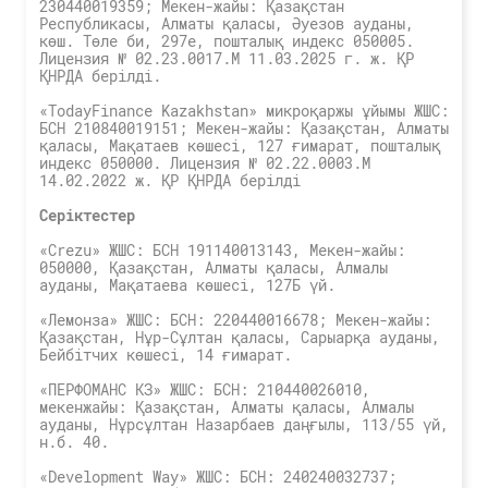
230440019359; Мекен-жайы: Қазақстан
Республикасы, Алматы қаласы, Әуезов ауданы,
көш. Төле би, 297е, пошталық индекс 050005.
Лицензия № 02.23.0017.M 11.03.2025 г. ж. ҚР
ҚНРДА берілді.
«TodayFinance Kazakhstan» микроқаржы ұйымы ЖШС:
БСН 210840019151; Мекен-жайы: Қазақстан, Алматы
қаласы, Мақатаев көшесі, 127 ғимарат, пошталық
индекс 050000. Лицензия № 02.22.0003.М
14.02.2022 ж. ҚР ҚНРДА берілді
Серіктестер
«Crezu» ЖШС: БСН 191140013143, Мекен-жайы:
050000, Қазақстан, Алматы қаласы, Алмалы
ауданы, Мақатаева көшесі, 127Б үй.
«Лемонза» ЖШС: БСН: 220440016678; Мекен-жайы:
Қазақстан, Нұр-Сұлтан қаласы, Сарыарқа ауданы,
Бейбітчих көшесі, 14 ғимарат.
«ПЕРФОМАНС КЗ» ЖШС: БСН: 210440026010,
мекенжайы: Қазақстан, Алматы қаласы, Алмалы
ауданы, Нұрсұлтан Назарбаев даңғылы, 113/55 үй,
н.б. 40.
«Development Way» ЖШС: БСН: 240240032737;