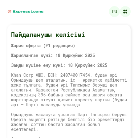
RU
Пайдаланушы келісімі
Жария оферта (№1 редакция)
Жарияланған күні: 18 Қыркүйек 2025
Заңды күшіне ену күні: 18 Қыркүйек 2025
Khan Corp ЖШС, БСН: 240740017454, бұдан әрі
Орындаушы деп аталатын, іс – әрекетке қабілетті
жеке тұлғаға, бұдан әрі Тапсырыс беруші деп
аталатын, Қазақстан Республикасы Азаматтық
кодексінің 395-бабына сәйкес осы жария оферта
шарттарында өтеулі қызмет көрсету шартын (бұдан
әрі — Шарт) жасасуды ұсынады.
Орындаушы жасасуға ұсынған Шарт Тапсырыс беруші
Оферта акцепті ретінде белгілі бір әрекеттерді
жасаған сәттен бастап жасалған болып
есептеледі.