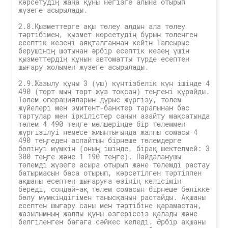
көрсетудің жаңа құны негізге алына отырып
жүзеге асырылады.
2.8.Қызметтерге ақы төлеу алдын ала төлеу
тәртібімен, қызмет көрсетудің бұрын төленген
есептік кезеңі аяқталғаннан кейін Тапсырыс
берушінің шотынан әрбір есептік кезең үшін
қызметтердің құнын автоматты түрде есептен
шығару жолымен жүзеге асырылады.
2.9.Жазылу құны 3 (үш) күнтізбелік күн ішінде 4
490 (төрт мың төрт жүз тоқсан) теңгені құрайды.
Төлем операцияларын дұрыс жүргізу, төлем
жүйелері мен эмитент-банктер тарапынан бас
тартулар мен іркілістер санын азайту мақсатында
төлем 4 490 теңге мөлшерінде бір төлеммен
жүргізілуі немесе жиынтығында жалпы сомасы 4
490 теңгеден аспайтын бірнеше төлемдерге
бөлінуі мүмкін (оның ішінде, бірақ шектелмей: 3
300 теңге және 1 190 теңге). Пайдаланушы
төлемді жүзеге асыра отырып және төлемді растау
батырмасын баса отырып, көрсетілген тәртіппен
ақшаны есептен шығаруға өзінің келісімін
береді, сондай-ақ төлем сомасын бірнеше бөлікке
бөлу мүмкіндігімен танысқанын растайды. Ақшаны
есептен шығару саны мен тәртібіне қарамастан,
жазылымның жалпы құны өзгеріссіз қалады және
белгіленген бағаға сәйкес келеді. Әрбір ақшаны