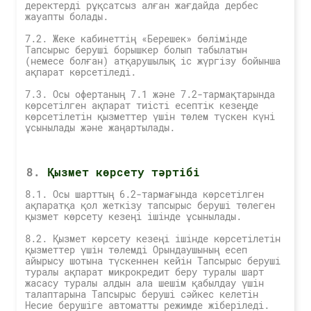
деректерді рұқсатсыз алған жағдайда дербес
жауапты болады.
7.2. Жеке кабинеттің «Берешек» бөлімінде
Тапсырыс беруші борышкер болып табылатын
(немесе болған) атқарушылық іс жүргізу бойынша
ақпарат көрсетіледі.
7.3. Осы офертаның 7.1 және 7.2-тармақтарында
көрсетілген ақпарат тиісті есептік кезеңде
көрсетілетін қызметтер үшін төлем түскен күні
ұсынылады және жаңартылады.
Қызмет көрсету тәртібі
8.1. Осы шарттың 6.2-тармағында көрсетілген
ақпаратқа қол жеткізу тапсырыс беруші төлеген
қызмет көрсету кезеңі ішінде ұсынылады.
8.2. Қызмет көрсету кезеңі ішінде көрсетілетін
қызметтер үшін төлемді Орындаушының есеп
айырысу шотына түскеннен кейін Тапсырыс беруші
туралы ақпарат микрокредит беру туралы шарт
жасасу туралы алдын ала шешім қабылдау үшін
талаптарына Тапсырыс беруші сәйкес келетін
Несие берушіге автоматты режимде жіберіледі.