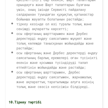
орындауға және Шарт талаптарын бұзғаны
үшін, оның ішінде Сервисті пайдалану
салдарынан туындаған құқықтық қатынастар
бойынша жауапты болатынын растайды;
тіркеу кезінде ол өзі туралы толық және
сенімді ақпаратты көрсетті;
осы офертаның шарттарымен және Дербес
деректерді өңдеу саясатымен мұқият және
толық көлемде танысқанын мойындайды және
растайды;
осы офертаның және Дербес деректерді өңдеу
саясатының барлық ережелері оған түсінікті
екенін және қосымша түсіндіруді талап
етпейтінін мойындайды және растайды;
осы офертаның шарттарымен, Дербес
деректерді өңдеу саясатымен, жарнамалық
және ақпараттық таратылымды алуға өзінің
толық және сөзсіз келісімін білдіреді.
10.Тіркеу тәртібі