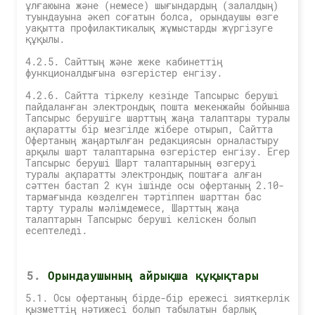
ұлғаюына және (немесе) шығындардың (залалдың)
туындауына әкеп соғатын болса, орындаушы өзге
уақытта профилактикалық жұмыстарды жүргізуге
құқылы.
4.2.5. Сайттың және жеке кабинеттің
функционалдығына өзгерістер енгізу.
4.2.6. Сайтта тіркелу кезінде Тапсырыс беруші
пайдаланған электрондық пошта мекенжайы бойынша
Тапсырыс берушіге шарттың жаңа талаптары туралы
ақпаратты бір мезгілде жібере отырып, Сайтта
Офертаның жаңартылған редакциясын орналастыру
арқылы шарт талаптарына өзгерістер енгізу. Егер
Тапсырыс беруші Шарт талаптарының өзгеруі
туралы ақпаратты электрондық поштаға алған
сәттен бастап 2 күн ішінде осы офертаның 2.10-
тармағында көзделген тәртіппен шарттан бас
тарту туралы мәлімдемесе, Шарттың жаңа
талаптарын Тапсырыс беруші келіскен болып
есептеледі.
Орындаушының айрықша құқықтары
5.1. Осы офертаның бірде-бір ережесі зияткерлік
қызметтің нәтижесі болып табылатын барлық