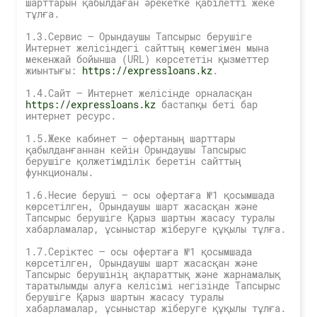
шарттарын қабылдаған әрекетке қабілетті жеке
тұлға.
1.3.Сервис — Орындаушы Тапсырыс берушіге
Интернет желісіндегі сайттың көмегімен мына
мекенжай бойынша (URL) көрсететін қызметтер
жиынтығы:
https://expressloans.kz
.
1.4.Сайт — Интернет желісінде орналасқан
https://expressloans.kz
бастапқы беті бар
интернет ресурс.
1.5.Жеке кабинет — офертаның шарттары
қабылданғаннан кейін Орындаушы Тапсырыс
берушіге қолжетімділік беретін сайттың
функционалы.
1.6.Несие беруші — осы офертаға №1 қосымшада
көрсетілген, Орындаушы шарт жасасқан және
Тапсырыс берушіге Қарыз шартын жасасу туралы
хабарламалар, ұсыныстар жіберуге құқылы тұлға.
1.7.Серіктес — осы офертаға №1 қосымшада
көрсетілген, Орындаушы шарт жасасқан және
Тапсырыс берушінің ақпараттық және жарнамалық
таратылымды алуға келісімі негізінде Тапсырыс
берушіге Қарыз шартын жасасу туралы
хабарламалар, ұсыныстар жіберуге құқылы тұлға.