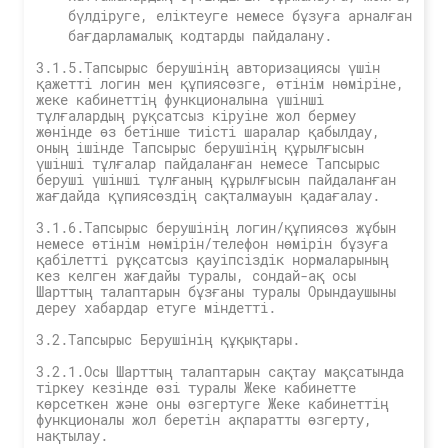
бүлдіруге, еліктеуге немесе бұзуға арналған
бағдарламалық кодтарды пайдалану.
3.1.5.Тапсырыс берушінің авторизациясы үшін
қажетті логин мен құпиясөзге, өтінім нөміріне,
жеке кабинеттің функционалына үшінші
тұлғалардың рұқсатсыз кіруіне жол бермеу
жөнінде өз бетінше тиісті шаралар қабылдау,
оның ішінде Тапсырыс берушінің құрылғысын
үшінші тұлғалар пайдаланған немесе Тапсырыс
беруші үшінші тұлғаның құрылғысын пайдаланған
жағдайда құпиясөздің сақталмауын қадағалау.
3.1.6.Тапсырыс берушінің логин/құпиясөз жұбын
немесе өтінім нөмірін/телефон нөмірін бұзуға
қабілетті рұқсатсыз қауіпсіздік нормаларының
кез келген жағдайы туралы, сондай-ақ осы
Шарттың талаптарын бұзғаны туралы Орындаушыны
дереу хабардар етуге міндетті.
3.2.Тапсырыс Берушінің құқықтары.
3.2.1.Осы Шарттың талаптарын сақтау мақсатында
тіркеу кезінде өзі туралы Жеке кабинетте
көрсеткен және оны өзгертуге Жеке кабинеттің
функционалы жол беретін ақпаратты өзгерту,
нақтылау.