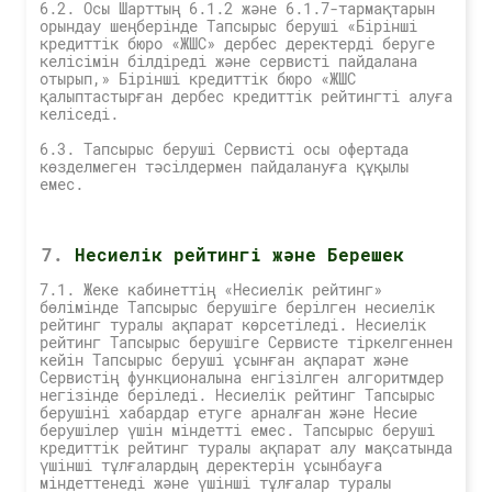
6.2. Осы Шарттың 6.1.2 және 6.1.7-тармақтарын
орындау шеңберінде Тапсырыс беруші «Бірінші
кредиттік бюро «ЖШС» дербес деректерді беруге
келісімін білдіреді және сервисті пайдалана
отырып,» Бірінші кредиттік бюро «ЖШС
қалыптастырған дербес кредиттік рейтингті алуға
келіседі.
6.3. Тапсырыс беруші Сервисті осы офертада
көзделмеген тәсілдермен пайдалануға құқылы
емес.
Несиелік рейтингі және Берешек
7.1. Жеке кабинеттің «Несиелік рейтинг»
бөлімінде Тапсырыс берушіге берілген несиелік
рейтинг туралы ақпарат көрсетіледі. Несиелік
рейтинг Тапсырыс берушіге Сервисте тіркелгеннен
кейін Тапсырыс беруші ұсынған ақпарат және
Сервистің функционалына енгізілген алгоритмдер
негізінде беріледі. Несиелік рейтинг Тапсырыс
берушіні хабардар етуге арналған және Несие
берушілер үшін міндетті емес. Тапсырыс беруші
кредиттік рейтинг туралы ақпарат алу мақсатында
үшінші тұлғалардың деректерін ұсынбауға
міндеттенеді және үшінші тұлғалар туралы