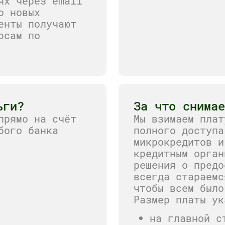
ях через email
о новых
енты получают
рсам по
ьги?
За что снима
прямо на счёт
Мы взимаем плат
бого банка
полного доступа
микрокредитов и
кредитным орган
решения о предо
всегда стараемс
чтобы всем было
Размер платы ук
на главной с