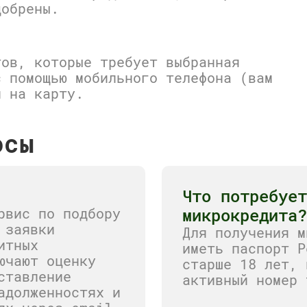
добрены.
тов, которые требует выбранная
с помощью мобильного телефона (вам
и на карту.
осы
Что потребует
рвис по подбору
микрокредита?
 заявки
Для получения м
итных
иметь паспорт Р
ючают оценку
старше 18 лет, 
ставление
активный номер 
адолженностях и