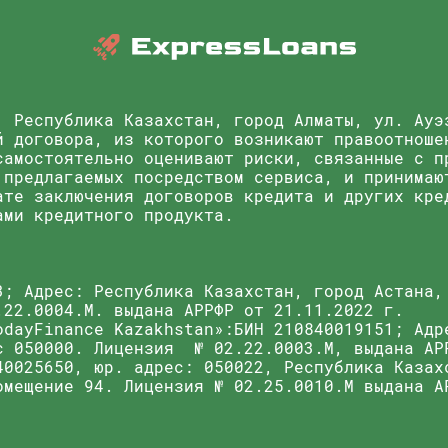
, Республика Казахстан, город Алматы, ул. Ауэ
й договора, из которого возникают правоотноше
самостоятельно оценивают риски, связанные с п
 предлагаемых посредством сервиса, и принимаю
ате заключения договоров кредита и других кре
ами кредитного продукта.
3; Адрес: Республика Казахстан, город Астана,
.22.0004.M. выдана АРРФР от 21.11.2022 г.
odayFinance Kazakhstan»:БИН 210840019151; Адр
с 050000. Лицензия № 02.22.0003.М, выдана АР
40025650, юр. адрес: 050022, Республика Казах
омещение 94. Лицензия № 02.25.0010.M выдана А