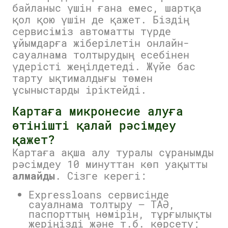
байланыс үшін ғана емес, шартқа
қол қою үшін де қажет. Біздің
сервисіміз автоматты түрде
ұйымдарға жіберілетін онлайн-
сауалнама толтырудың есебінен
үдерісті жеңілдетеді. Жүйе бас
тарту ықтималдығы төмен
ұсыныстарды іріктейді.
Картаға микронесие алуға
өтінішті қалай рәсімдеу
қажет?
Картаға ақша алу туралы сұранымды
рәсімдеу 10 минуттан көп уақытты
алмайды
. Сізге керегі:
Expressloans сервисінде
сауалнама толтыру — ТАӘ,
паспорттың нөмірін, тұрғылықты
жеріңізді және т.б. көрсету;