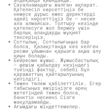
Сауалнамадағы жалған ақпарат.
Қателесіп көрсеттіңіз бе
немесе дұрыс емес деректерді
әдейі көрсеттіңіз бе — несие
ала алмайсыз. Толтыру кезінде
қателесуге жол бермеу үшін
барлық алаңдарды мұқият
тексеріңіз.
Соттылық. Соттылығыңыз бар
болса, Қазақстанда кез келген
ресми ұйымнан қарызға ақша алу
қиын болады.
Бейресми жұмыс. Жұмысбастылық
— шешім қабылдау кезіндегі
түйінді фактор, себебі бұл
қаражаттың қайтарылуының
кепілдігі.
Төмен төлем қабілеттілік. Егер
табысыңыз өміріңізге әрең
жететіндей төмен болса,
банктік несиені Сізге
мақұлдамайды.
Ағымдағы міндеттемелер.