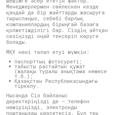
шешімге әсер ететін фактор.
Менеджерлермен сөйлескен кезде
қандай да бір жайттарды жасыруға
тырыспаңыз, себебі барлық
компаниялардың бірыңғай базаға
қолжетімділігі бар. Сіздің айтқан
сөзіңізді оңай тексеріп көруге
болады.
МҚҰ нені талап етуі мүмкін:
паспорттың фотосуреті;
табысты растайтын құжат
(жалақы туралы анықтама немесе
т.б.);
Қазақстан Республикасындағы
тіркелу.
Нысанда Сіз байланыс
деректеріңізді де — телефон
нөміріңізді, электронды
поштаңызды көрсетесіз. Бұл тек