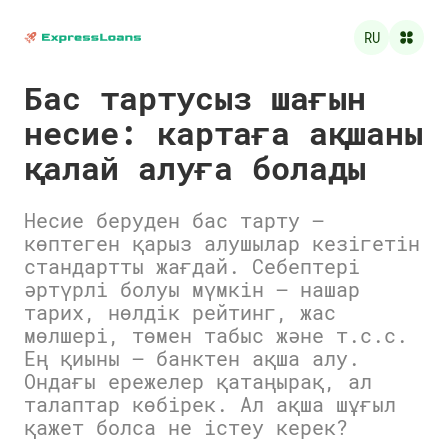
RU
Бас тартусыз шағын
несие: картаға ақшаны
қалай алуға болады
Несие беруден бас тарту —
көптеген қарыз алушылар кезігетін
стандартты жағдай. Себептері
әртүрлі болуы мүмкін — нашар
тарих, нөлдік рейтинг, жас
мөлшері, төмен табыс және т.с.с.
Ең қиыны — банктен ақша алу.
Ондағы ережелер қатаңырақ, ал
талаптар көбірек. Ал ақша шұғыл
қажет болса не істеу керек?