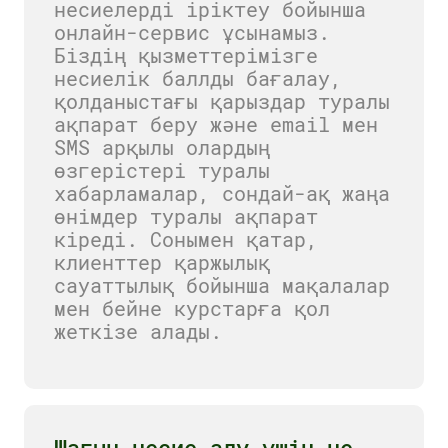
несиелерді іріктеу бойынша
онлайн-сервис ұсынамыз.
Біздің қызметтерімізге
несиелік баллды бағалау,
қолданыстағы қарыздар туралы
ақпарат беру және email мен
SMS арқылы олардың
өзгерістері туралы
хабарламалар, сондай-ақ жаңа
өнімдер туралы ақпарат
кіреді. Сонымен қатар,
клиенттер қаржылық
сауаттылық бойынша мақалалар
мен бейне курстарға қол
жеткізе алады.
Шағын несие алу үшін не