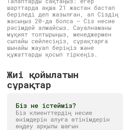
Талаптарды сақтаңыз: егер
шарттарда ақша 21 жастан бастап
беріледі деп жазылған, ал Сіздің
жасыңыз 20-да болса — Сіз несие
рәсімдей алмайсыз. Сауалнаманы
мұқият толтырыңыз, менеджермен
сыпайы сөйлесіңіз, сұрақтарға
шынайы жауап беріңіз және
құжаттарды қосып тіркеңіз.
Жиі қойылатын
сұрақтар
Біз не істейміз?
Біз клиенттердің несие
өнімдерін алуға өтінімдерін
өңдеу арқылы шағын