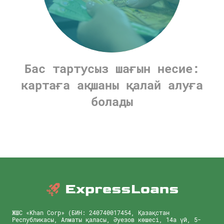
Бас тартусыз шағын несие:
картаға ақшаны қалай алуға
болады
ЖШС «Khan Corp» (БИН: 240740017454, Қазақстан
Республикасы, Алматы қаласы, Әуезов көшесі, 14а үй, 5-