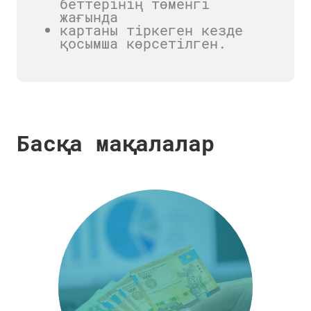
беттерінің төменгі
жағында
картаны тіркеген кезде
қосымша көрсетілген.
Басқа мақалалар