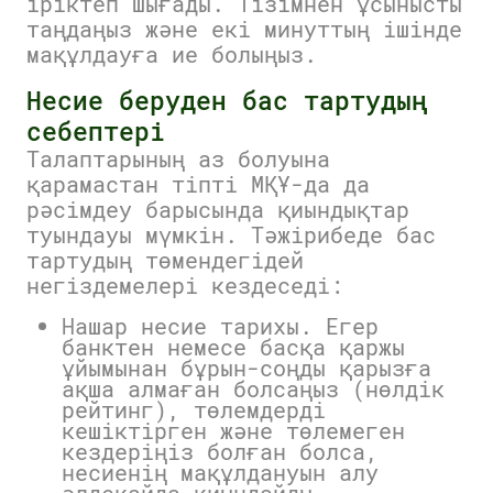
іріктеп шығады. Тізімнен ұсынысты
таңдаңыз және екі минуттың ішінде
мақұлдауға ие болыңыз.
Несие беруден бас тартудың
себептері
Талаптарының аз болуына
қарамастан тіпті МҚҰ-да да
рәсімдеу барысында қиындықтар
туындауы мүмкін. Тәжірибеде бас
тартудың төмендегідей
негіздемелері кездеседі:
Нашар несие тарихы. Егер
банктен немесе басқа қаржы
ұйымынан бұрын-соңды қарызға
ақша алмаған болсаңыз (нөлдік
рейтинг), төлемдерді
кешіктірген және төлемеген
кездеріңіз болған болса,
несиенің мақұлдануын алу
әлдеқайда қиындайды.