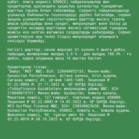
қабат, пошта индексі 050026) пайдаланушылар мен
кредиторлар арасындағы құқықтық қатынастар туындайтын
шарттың тарапы болып табылмайды. Сервисті пайдаланушылар
ұсынысқа байланысты тәуекелдерді дербес бағалайды, сервис
арқылы ұсынылатын серіктестермен шарттар жасасу туралы
шешім қабылдайды және кредит, микрокредит және басқа да
кредиттік өнімдер шарттарын жасасу нәтижесінде туындауы
мүмкін кез келген жағымсыз салдарларды қабылдайды. Сервис
қызметтеріне ақы төлеу Сіздің микрокредит алуыңызға
кепілдік бермейді.
Негізгі шарттар: несие мерзімі 61 күннен 5 жылға дейін,
пайыздық мөлшерлеме жылдық 5,9 % - дан жылдық 180.9% - ға
дейін, қарыз алушының жасы 18 жастан бастап.
Кредиторлар тізімі:
"Вивус "МҚҰ" ЖШС: БСН: 220840053133; Мекен-жайы:
Қазақстан Республикасы, Астана қаласы, Есіл ауданы,
Сығанақ көшесі 45, үй-жай 1405-1406. Лицензия №
01.22.0004.M. 21.11.2022 ж. ҚР ҚНРДА берілді.
«TodayFinance Kazakhstan» микроқаржы ұйымы ЖШС: БСН
210840019151; Мекен-жайы: Қазақстан, Алматы қаласы,
Мақатаев көшесі, 127 ғимарат, пошталық индекс 050000.
Лицензия № 02.22.0003.М 14.02.2022 ж. ҚР ҚНРДА берілді.
MFO SurfKaz Finance ЖШС, БСН: 250340025650, Мекен-жайы:
Қазақстан Республикасы, 050022, Алматы қ., Алмалы ауданы,
Шевченко көшесі, 90, тұрғын емес 94. Лицензия №
02.25.0010.М 30.10.2025 ж. ҚР ҚНРДА берілді.