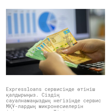
Expressloans сервисінде өтініш
қалдырыңыз. Сіздің
сауалнамаңыздың негізінде сервис
МҚҰ-лардың микронесиелерін