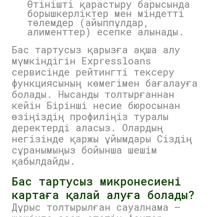
Өтінішті қарастыру барысында
борышкерліктер мен міндетті
төлемдер (айыппұлдар,
алименттер) есепке алынады.
Бас тартусыз қарызға ақша алу
мүмкіндігін Expressloans
сервисінде рейтингті тексеру
функциясының көмегімен бағалауға
болады. Нысанды толтырғаннан
кейін Бірінші несие бюросынан
өзіңіздің профиліңіз туралы
деректерді аласыз. Олардың
негізінде қаржы ұйымдары Сіздің
сұранымыңыз бойынша шешім
қабылдайды.
Бас тартусыз микронесиені
картаға қалай алуға болады?
Дұрыс толтырылған сауалнама —