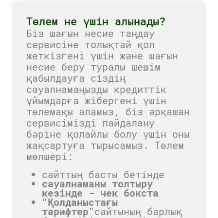
Төлем не үшін алынады?
Біз шағын несие таңдау
сервисіне толықтай қол
жеткізгені үшін және шағын
несие беру туралы шешім
қабылдауға сіздің
сауалнамаңызды кредиттік
ұйымдарға жібергені үшін
төлемақы аламыз, біз әрқашан
сервисімізді пайдалану
бәріне қолайлы болу үшін оны
жақсартуға тырысамыз. Төлем
мөлшері:
сайттың басты бетінде
сауалнаманы толтыру
кезінде - чек бокста
"Қолданыстағы
тарифтер"
сайтының барлық