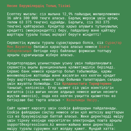
Несие Берушілердің Толық Тізімі
Есептеу мысалы: сіз жылына 12,9% пайыздық мөлшерлемемен
36 айға 300 000 теңге аласыз. Барлық мерзім үшін артық
төлем 63 375 теңгені құрайды. Барлығы, сіз 363 375
теңгені қайтарасыз. Кредитор қарыз алушыға тұтынушылық
кредитті (микрокредитті) беру, пайдалану және қайтару
шарттары туралы толық ақпарат беруге міндетті!
Сервистің жұмысы туралы сұрақтарыңыз болса, сіз
Сұрақтар
Мен Жауаптар
бөлімін қарастыра аласыз немесе
Бізге
Хабарласыңыз
бетінде кері байланыс формасын толтыру
арқылы сұрағыңызды жібере аласыз.
Кредиторлардың ұсыныстарын ұсыну үшін пайдаланушыға
сервистің ақылы функционалына қолжетімділік беріледі.
Сервис банк немесе кредитор болып табылмайды, қаржы
мекемелеріне жатпайды және жасалған кез келген кредит
беру шарттарының немесе олар бойынша талаптардың салдары
үшін жауапты болмайды. Сіз
Қолданыстағы Тарифтермен
танысып, келісесіз. Егер қызмет сіз үшін өзектілігін
жоғалтса (сіз шағын несие алдыңыз немесе шағын несиеге
мұқтаж емессіз), онда кез келген уақытта қызметтен өз
бетіңізше бас тарта аласыз -
Жазылымды Өшіру
.
Сайт қызмет көрсету үшін cookie файлдарын пайдаланады.
Cookie файлдарын сақтау немесе оған қол жеткізу шарттарын
сіз өз браузеріңізде баптай аласыз. Жеке деректерді өшіру
үшін тіркеу кезінде көрсетілген электрондық пошта арқылы
support@expressloans.kz мекен-жайына жеке деректерді
өшіру туралы сұраумен хат жолдау қажет. Мұндай хатта: