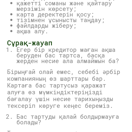
қажетті соманы және қайтару
мерзімін көрсету;
карта деректерін қосу;
тізімнен ұсынысты таңдау;
файлдарды жіберу;
ақша алу.
Сұрақ-жауап
Егер бір кредитор маған ақша
беруден бас тартса, басқа
жерден несие ала алмаймын ба?
Бірыңғай олай емес, себебі әрбір
компанияның өз шарттары бар.
Картаға бас тартусыз қаражат
алуға өз мүмкіндіктеріңізді
бағалау үшін несие тарихыңызды
тексеріп көруге кеңес береміз.
Бас тартуды қалай болдырмауға
болады?